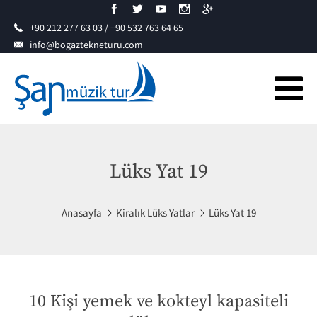
+90 212 277 63 03 / +90 532 763 64 65
info@bogaztekneturu.com
Lüks Yat 19
Anasayfa
Kiralık Lüks Yatlar
Lüks Yat 19
10 Kişi yemek ve kokteyl kapasiteli